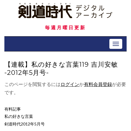
Skip
to
content
毎週月曜日更新
Toggle 
【連載】私の好きな言葉119 吉川安敏
-2012年5月号-
このページを閲覧するには
ログイン
か
有料会員登録
が必要
です。
有料記事
私の好きな言葉
剣道時代2012年5月号