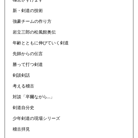
新・剣道の技術
強豪チームの作り方
岩立三郎の松風館奥伝
年齢とともに伸びていく剣道
先師からの伝言
勝って打つ剣道
剣談剣話
考える稽古
対談「卒爾ながら…」
剣道自分史
少年剣道の現場シリーズ
稽古拝見