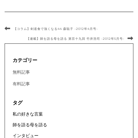
【コラム】剣道食で強くなる44 森聡子 -2012年4月号-
【連載】師を語る母を語る 第百十九回 竹井浩司 -2012年5月号-
カテゴリー
無料記事
有料記事
タグ
私の好きな言葉
師を語る母を語る
インタビュー