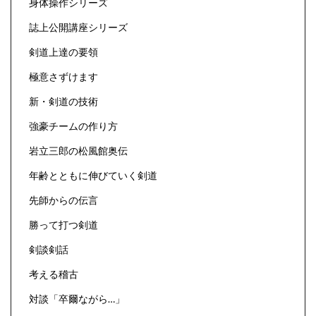
身体操作シリーズ
誌上公開講座シリーズ
剣道上達の要領
極意さずけます
新・剣道の技術
強豪チームの作り方
岩立三郎の松風館奥伝
年齢とともに伸びていく剣道
先師からの伝言
勝って打つ剣道
剣談剣話
考える稽古
対談「卒爾ながら…」