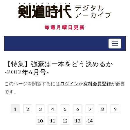
Skip
to
content
毎週月曜日更新
Toggle 
【特集】強豪は一本をどう決めるか
-2012年4月号-
このページを閲覧するには
ログイン
か
有料会員登録
が必要
です。
1
2
3
4
5
6
7
8
9
10
11
12
13
14