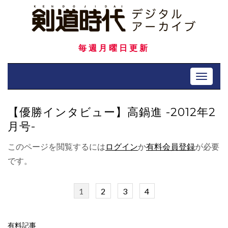
Skip
to
content
毎週月曜日更新
Toggle 
【優勝インタビュー】高鍋進 -2012年2
月号-
このページを閲覧するには
ログイン
か
有料会員登録
が必要
です。
1
2
3
4
有料記事