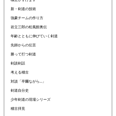
新・剣道の技術
強豪チームの作り方
岩立三郎の松風館奥伝
年齢とともに伸びていく剣道
先師からの伝言
勝って打つ剣道
剣談剣話
考える稽古
対談「卒爾ながら…」
剣道自分史
少年剣道の現場シリーズ
稽古拝見