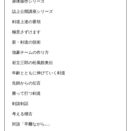
身体操作シリーズ
誌上公開講座シリーズ
剣道上達の要領
極意さずけます
新・剣道の技術
強豪チームの作り方
岩立三郎の松風館奥伝
年齢とともに伸びていく剣道
先師からの伝言
勝って打つ剣道
剣談剣話
考える稽古
対談「卒爾ながら…」