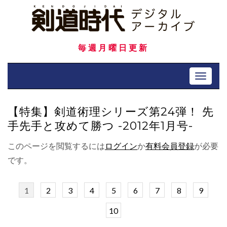
Skip
to
content
毎週月曜日更新
Toggle 
【特集】剣道術理シリーズ第24弾！ 先
手先手と攻めて勝つ -2012年1月号-
このページを閲覧するには
ログイン
か
有料会員登録
が必要
です。
1
2
3
4
5
6
7
8
9
10