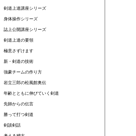
剣道上達講座シリーズ
身体操作シリーズ
誌上公開講座シリーズ
剣道上達の要領
極意さずけます
新・剣道の技術
強豪チームの作り方
岩立三郎の松風館奥伝
年齢とともに伸びていく剣道
先師からの伝言
勝って打つ剣道
剣談剣話
考える稽古