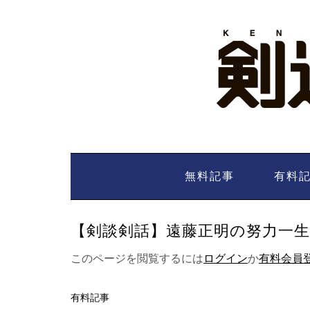
Skip
to
content
無料記事
有料
【剣談剣話】遠藤正明の努力一生夢一
このページを閲覧するには
ログイン
か
有料会員
有料記事