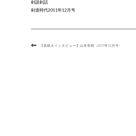
剣談剣話
剣道時代2011年12月号
【表紙＆インタビュー】山本有樹 -2011年12月号-