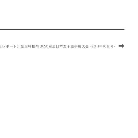
【レポート】皇后杯授与 第50回全日本女子選手権大会 -2011年10月号-