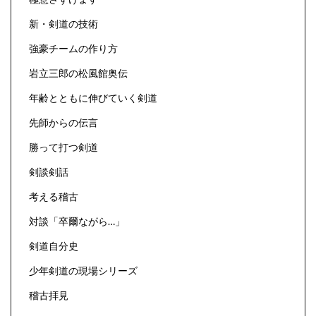
新・剣道の技術
強豪チームの作り方
岩立三郎の松風館奥伝
年齢とともに伸びていく剣道
先師からの伝言
勝って打つ剣道
剣談剣話
考える稽古
対談「卒爾ながら…」
剣道自分史
少年剣道の現場シリーズ
稽古拝見