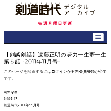
Skip
to
content
毎週月曜日更新
Toggle 
【剣談剣話】遠藤正明の努力一生夢一生
第５話 -2011年11月号-
このページを閲覧するには
ログイン
か
有料会員登録
が必要
です。
有料記事
剣談剣話
剣道時代2011年11月号