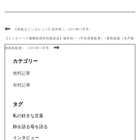
【表紙＆インタビュー】武井幸二 -2011幸11月号-
【インターハイ優勝監督特別座談会】塚本浩一（守谷高校監督）×君島範親（水戸葵
陵高校監督） -2011年11月号-
カテゴリー
無料記事
有料記事
タグ
私の好きな言葉
師を語る母を語る
インタビュー