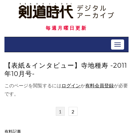
Skip
to
content
毎週月曜日更新
Toggle 
【表紙＆インタビュー】寺地種寿 -2011
年10月号-
このページを閲覧するには
ログイン
か
有料会員登録
が必要
です。
1
2
有料記事