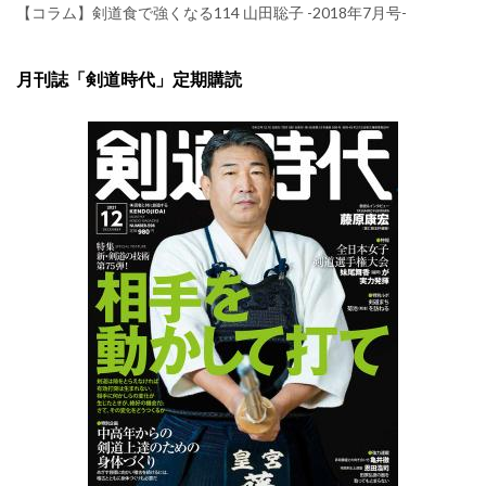
【コラム】剣道食で強くなる114 山田聡子 -2018年7月号-
月刊誌「剣道時代」定期購読