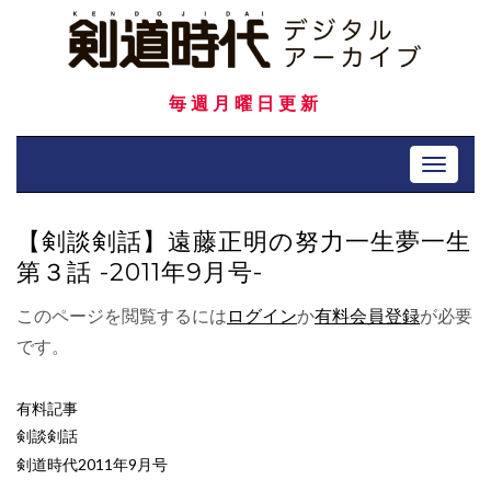
Skip
to
content
毎週月曜日更新
Toggle 
【剣談剣話】遠藤正明の努力一生夢一生
第３話 -2011年9月号-
このページを閲覧するには
ログイン
か
有料会員登録
が必要
です。
有料記事
剣談剣話
剣道時代2011年9月号