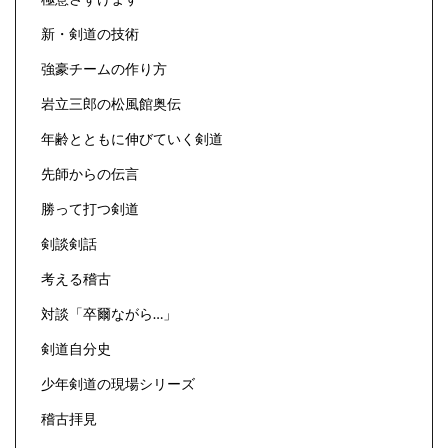
新・剣道の技術
強豪チームの作り方
岩立三郎の松風館奥伝
年齢とともに伸びていく剣道
先師からの伝言
勝って打つ剣道
剣談剣話
考える稽古
対談「卒爾ながら…」
剣道自分史
少年剣道の現場シリーズ
稽古拝見