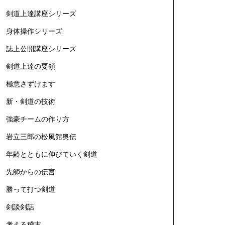
剣道上達講座シリーズ
身体操作シリーズ
誌上公開講座シリーズ
剣道上達の要領
極意さずけます
新・剣道の技術
強豪チームの作り方
岩立三郎の松風館奥伝
年齢とともに伸びていく剣道
先師からの伝言
勝って打つ剣道
剣談剣話
考える稽古