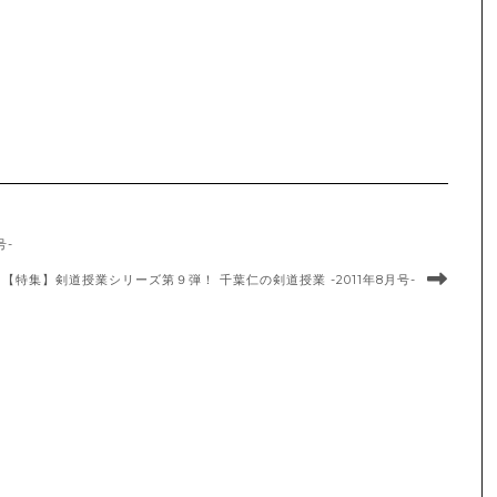
号-
【特集】剣道授業シリーズ第９弾！ 千葉仁の剣道授業 -2011年8月号-