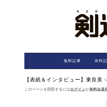
Skip
to
content
無料記事
有料
【表紙＆インタビュー】東良美 -2
このページを閲覧するには
ログイン
か
有料会員