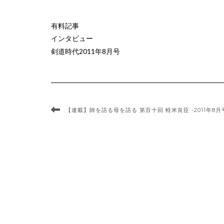
有料記事
インタビュー
剣道時代2011年8月号
【連載】師を語る母を語る 第百十回 軽米良臣 -2011年8月