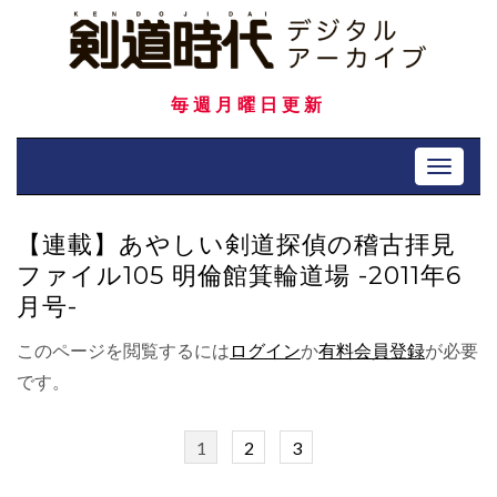
Skip
to
content
毎週月曜日更新
Toggle 
【連載】あやしい剣道探偵の稽古拝見
ファイル105 明倫館箕輪道場 -2011年6
月号-
このページを閲覧するには
ログイン
か
有料会員登録
が必要
です。
1
2
3