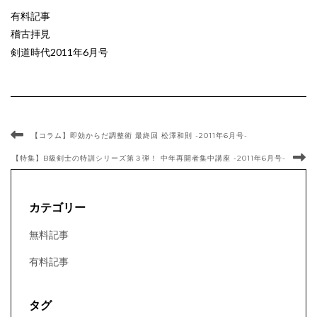
有料記事
稽古拝見
剣道時代2011年6月号
【コラム】即効からだ調整術 最終回 松澤和則 -2011年6月号-
【特集】B級剣士の特訓シリーズ第３弾！ 中年再開者集中講座 -2011年6月号-
カテゴリー
無料記事
有料記事
タグ