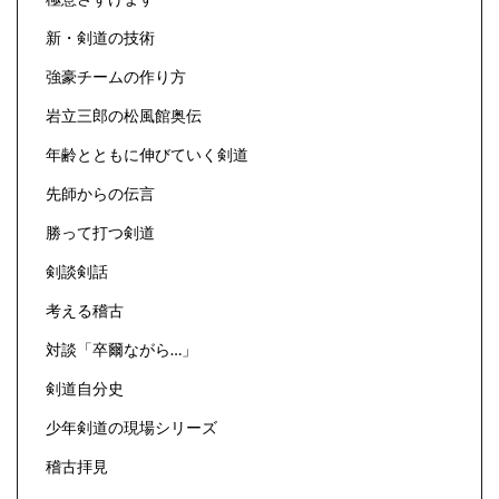
新・剣道の技術
強豪チームの作り方
岩立三郎の松風館奥伝
年齢とともに伸びていく剣道
先師からの伝言
勝って打つ剣道
剣談剣話
考える稽古
対談「卒爾ながら…」
剣道自分史
少年剣道の現場シリーズ
稽古拝見