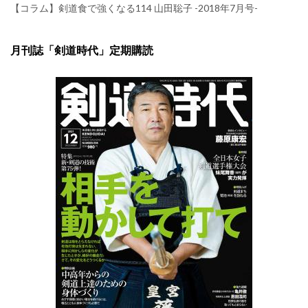
【コラム】剣道食で強くなる114 山田聡子 -2018年7月号-
月刊誌「剣道時代」定期購読