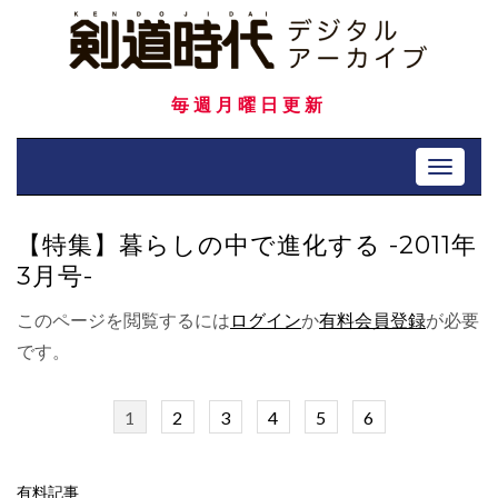
Skip
to
content
毎週月曜日更新
Toggle 
【特集】暮らしの中で進化する -2011年
3月号-
このページを閲覧するには
ログイン
か
有料会員登録
が必要
です。
1
2
3
4
5
6
有料記事