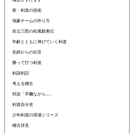
新・剣道の技術
強豪チームの作り方
岩立三郎の松風館奥伝
年齢とともに伸びていく剣道
先師からの伝言
勝って打つ剣道
剣談剣話
考える稽古
対談「卒爾ながら…」
剣道自分史
少年剣道の現場シリーズ
稽古拝見