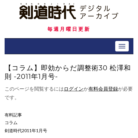
Skip
to
content
毎週月曜日更新
Toggle 
【コラム】即効からだ調整術30 松澤和
則 -2011年1月号-
このページを閲覧するには
ログイン
か
有料会員登録
が必要
です。
有料記事
コラム
剣道時代2011年1月号