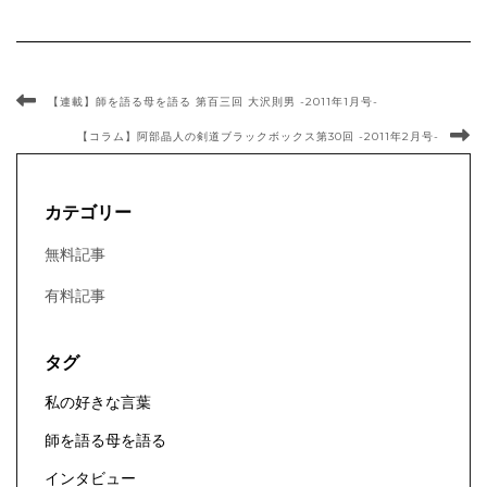
【連載】師を語る母を語る 第百三回 大沢則男 -2011年1月号-
【コラム】阿部晶人の剣道ブラックボックス第30回 -2011年2月号-
カテゴリー
無料記事
有料記事
タグ
私の好きな言葉
師を語る母を語る
インタビュー