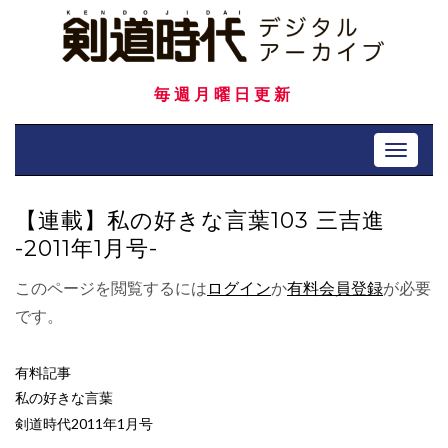
Skip
to
content
毎週月曜日更新
Toggle 
【連載】私の好きな言葉103 三吉進
-2011年1月号-
このページを閲覧するには
ログイン
か
有料会員登録
が必要
です。
有料記事
私の好きな言葉
剣道時代2011年1月号