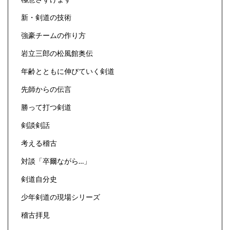
新・剣道の技術
強豪チームの作り方
岩立三郎の松風館奥伝
年齢とともに伸びていく剣道
先師からの伝言
勝って打つ剣道
剣談剣話
考える稽古
対談「卒爾ながら…」
剣道自分史
少年剣道の現場シリーズ
稽古拝見