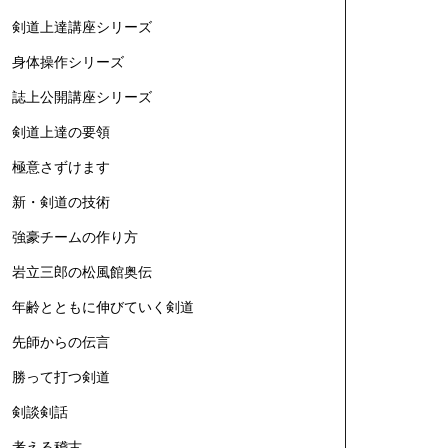
剣道上達講座シリーズ
身体操作シリーズ
誌上公開講座シリーズ
剣道上達の要領
極意さずけます
新・剣道の技術
強豪チームの作り方
岩立三郎の松風館奥伝
年齢とともに伸びていく剣道
先師からの伝言
勝って打つ剣道
剣談剣話
考える稽古