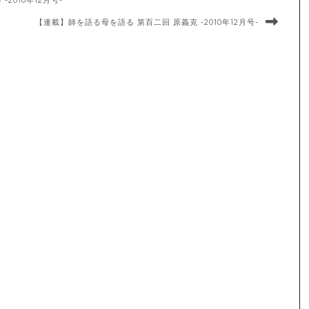
010年12月号-
【連載】師を語る母を語る 第百二回 原義克 -2010年12月号-