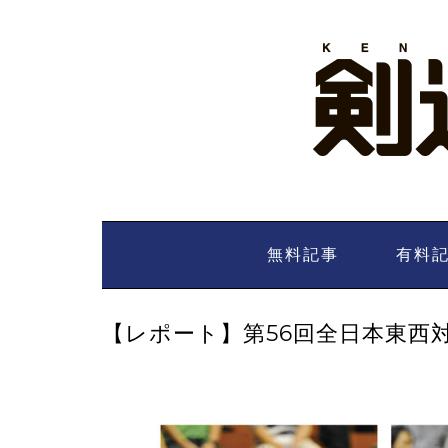
Skip
to
content
無料記事
有料
【レポート】第56回全日本東西対抗