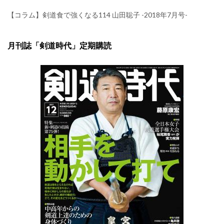
【コラム】剣道食で強くなる114 山田聡子 -2018年7月号-
月刊誌「剣道時代」定期購読