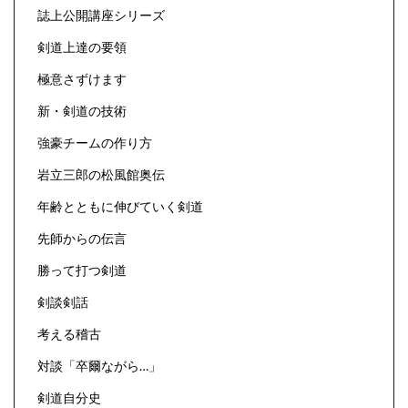
誌上公開講座シリーズ
剣道上達の要領
極意さずけます
新・剣道の技術
強豪チームの作り方
岩立三郎の松風館奥伝
年齢とともに伸びていく剣道
先師からの伝言
勝って打つ剣道
剣談剣話
考える稽古
対談「卒爾ながら…」
剣道自分史