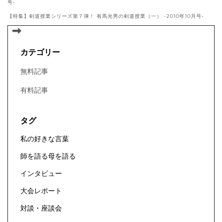
号‐
【特集】剣道授業シリーズ第７弾！ 有馬光男の剣道授業（一） -2010年10月号‐
カテゴリー
無料記事
有料記事
タグ
私の好きな言葉
師を語る母を語る
インタビュー
大会レポート
対談・座談会