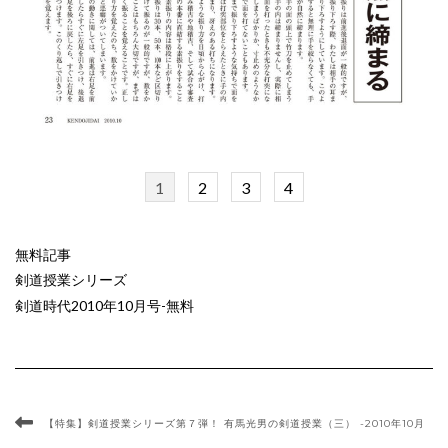
1
2
3
4
無料記事
剣道授業シリーズ
剣道時代2010年10月号-無料
【特集】剣道授業シリーズ第７弾！ 有馬光男の剣道授業（三） -2010年10月