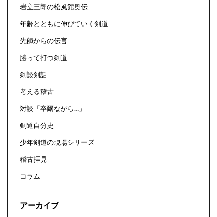
岩立三郎の松風館奥伝
年齢とともに伸びていく剣道
先師からの伝言
勝って打つ剣道
剣談剣話
考える稽古
対談「卒爾ながら…」
剣道自分史
少年剣道の現場シリーズ
稽古拝見
コラム
アーカイブ