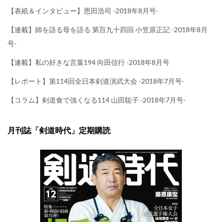
【表紙＆インタビュー】恩田浩司 -2018年8月号-
【連載】師を語る母を語る 第百九十四回 小笠原正記 -2018年8月
号-
【連載】私の好きな言葉194 向田信行 -2018年8月号
【レポート】第114回全日本剣道演武大会 -2018年7月号-
【コラム】剣道食で強くなる114 山田聡子 -2018年7月号-
月刊誌「剣道時代」定期購読