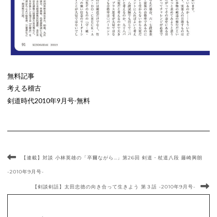
無料記事
考える稽古
剣道時代2010年9月号-無料
【連載】対談 小林英雄の「卒爾ながら…」第26回 剣道・杖道八段 藤崎興朗
-2010年9月号-
【剣談剣話】太田忠徳の向き合って生きよう 第３話 -2010年9月号-