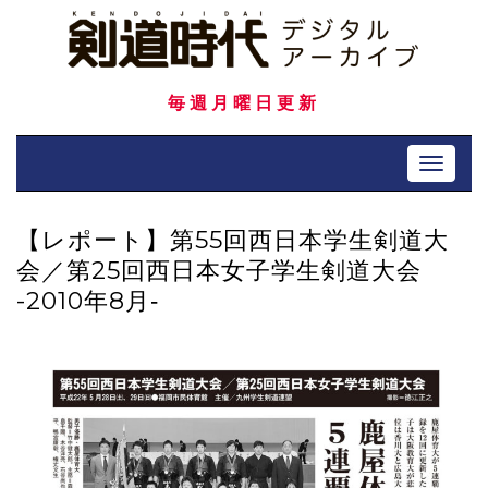
Skip
to
content
毎週月曜日更新
Toggle 
【レポート】第55回西日本学生剣道大
会／第25回西日本女子学生剣道大会
-2010年8月‐