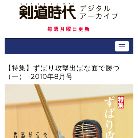
Skip
to
content
毎週月曜日更新
Toggle 
【特集】ずばり攻撃出ばな面で勝つ
（一） -2010年8月号‐