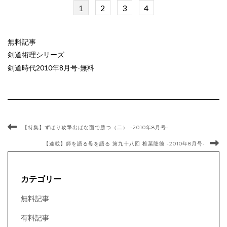
1
2
3
4
無料記事
剣道術理シリーズ
剣道時代2010年8月号-無料
【特集】ずばり攻撃出ばな面で勝つ（二） -2010年8月号‐
【連載】師を語る母を語る 第九十八回 椎葉隆徳 -2010年8月号‐
カテゴリー
無料記事
有料記事