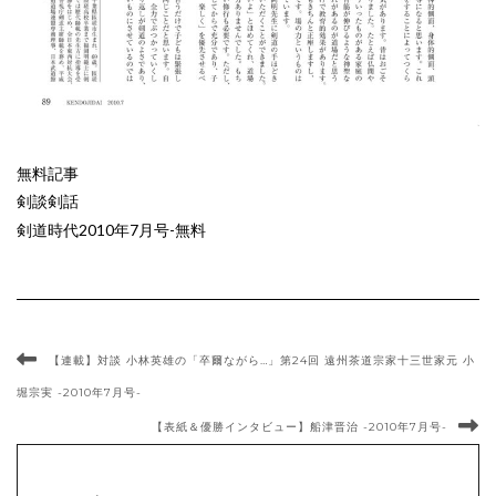
無料記事
剣談剣話
剣道時代2010年7月号-無料
【連載】対談 小林英雄の「卒爾ながら…」第24回 遠州茶道宗家十三世家元 小
堀宗実 -2010年7月号-
【表紙＆優勝インタビュー】船津晋治 -2010年7月号-