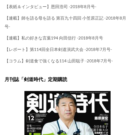
【表紙＆インタビュー】恩田浩司 -2018年8月号-
【連載】師を語る母を語る 第百九十四回 小笠原正記 -2018年8月
号-
【連載】私の好きな言葉194 向田信行 -2018年8月号
【レポート】第114回全日本剣道演武大会 -2018年7月号-
【コラム】剣道食で強くなる114 山田聡子 -2018年7月号-
月刊誌「剣道時代」定期購読